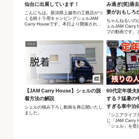
仙台に出展しています！
み過ぎ(笑)過
妻がおもしろか
こんにちは。新潟県上越市の工務店がつ
くる軽トラ用キャンピングシェルJAM
Carry Ho
ちゃんねるいの
Carry Houseです。本日より開催されて
ェルJAM Carr
プフィールド
いるおにもつもキャンピングカーショゥ
プの動画です。
in仙台に出展しています！「これ、もう
中は快適すぎて
家じゃん。」会場でJAM Carry Hous...
した。飲みすぎに
ブログ
ブログ
揖斐高原キャン
AFUREPPAの...
【JAM Carry House】シェルの脱
60代定年後
着方法の解説
する？猛暑の
すぎる車中泊体験
シェルの積み下ろし動画を再公開いたし
ました。
House】
『シニアライフ
じ「JAM Carr
「シェル」を受
しくはHPをご
資料請求は以下