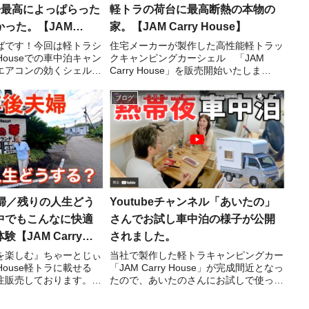
去最高によっぱらった
軽トラの荷台に最高断熱の本物の
った。【JAM
家。【JAM Carry House】
use】【揖斐高原キャン
ばです！今回は軽トラシ
住宅メーカーが製作した高性能軽トラッ
y Houseでの車中泊キャン
クキャンピングカーシェル 「JAM
アフレッパ】
エアコンの効くシェルの
Carry House」を販売開始いたしま
過去最高に酔っぱらいま
す！！ 今回は先着５台がとてもお得に
は注意しましょう(笑)
なるキャンペーンです！！ ・ハイゼッ
ブログ
プフィールド
トジャンボ用シェル本体 120万円
→99.8万円 ・標...
夫婦／残りの人生どう
Youtubeチャンネル「あいたの」
中でもこんなに快適
さんでお試し車中泊の様子が公開
【JAM Carry
されました。
を楽しむ』ちゃーとじぃ
当社で製作した軽トラキャンピングカー
y House軽トラに載せる
「JAM Carry House」が完成間近となっ
注販売しております。詳
たので、あいたのさんにお試しで使って
覧ください！お問合せ、
いただきました。熱帯夜に宿泊していた
のリンクから公式アカウ
だいて、より良い製品にすべくのご意見