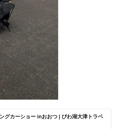
グカーショー inおおつ | びわ湖大津トラベ