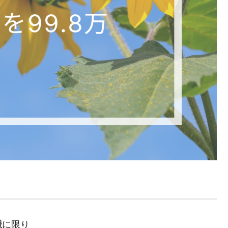
様
に限り