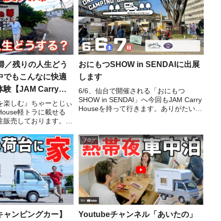
夫婦／残りの人生どう
おにもつSHOW in SENDAIに出展
中でもこんなに快適
します
【JAM Carry
6/6、仙台で開催される「おにもつ
SHOW in SENDAI」へ今回もJAM Carry
を楽しむ』ちゃーとじぃ
Houseを持って行きます。ありがたいこ
y House軽トラに載せる
とに、このイベントには何度も出展させ
注販売しております。詳
てもらっていて、毎回いろんな出会いや
覧ください！お問合せ、
発見があります。工務店なのに、なぜ
のリンクから公式アカウ
ブログ
か...
加してトークルームへ送
キャンピングカー】
Youtubeチャンネル「あいたの」