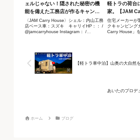
ェルじゃない！隠された秘密の機
軽トラの荷台
能を備えた工務店が作るキャンピ
家。【JAM Car
ングシェル【トラ泊050】
〈JAM Carry House〉シェル：内山工務
住宅メーカーが
店ベース車：スズキ キャリイHP：： /
クキャンピング
@jamcarryhouse Instagram： /
Carry Hous
uchiyama_koumuten ※動画は2024年10
す！！ 今回は
月時点の情報です。最新情報は公式サ...
なるキャンペー
トジャンボ用シェ
→99.8万円 ・標.
【軽トラ車中泊】山奥の大自然を独り
あいたのプロデ
ホーム
ブログ