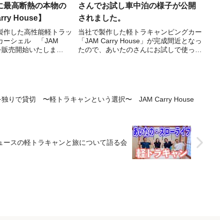
に最高断熱の本物の
さんでお試し車中泊の様子が公開
ry House】
されました。
製作した高性能軽トラッ
当社で製作した軽トラキャンピングカー
カーシェル 「JAM
「JAM Carry House」が完成間近となっ
e」を販売開始いたしま
たので、あいたのさんにお試しで使って
先着５台がとてもお得に
いただきました。熱帯夜に宿泊していた
ンです！！ ・ハイゼッ
だいて、より良い製品にすべくのご意見
ル本体 120万円
を頂こうというものです。いざ、断熱性
..
能を確か...
で貸切 〜軽トラキャンという選択〜 JAM Carry House
ュースの軽トラキャンと旅について語る会