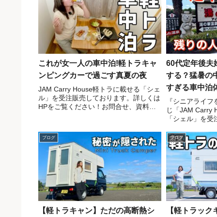
これが女一人の車中泊!軽トラキャ
60代定年後
ンピングカーで過ごす真夏の夜
する？猛暑の
すぎる車中泊体験
JAM Carry House​軽トラに載せる「シェ
ル」を受注販売しております。詳しくは
House】
『シニアライフ
HPをご覧ください！お問合せ、資料請
じ「JAM Carr
求は以下のリンクから公式アカウントを
「シェル」を受
友だち追加してトークルームへ送信して
しくはHPをご
ください！メッセージをお待ちしていま
資料請求は以下
ブログ
ブログ
す。​新...
ントを友だち追
信してくださ...
【軽トラキャン】ただの高断熱シ
【軽トラック